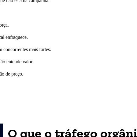
que não está na campanha.
orça.
cal enfraquece.
 concorrentes mais fortes.
não entende valor.
ção de preço.
O que o tráfego orgân