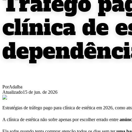
Tráfego pa
clínica de 
dependênci
Por
Adalba
Atualizado
15 de jun. de 2026
Estratégias de tráfego pago para clínica de estética em 2026, como atr
A clínica de estética não sofre apenas por escolher errado entre
anúnc
Ela sofre quando tenta comprar atenção todos os dias sem ter
uma bas