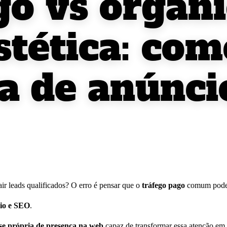
go vs orgâni
estética: co
a de anúnci
air leads qualificados? O erro é pensar que o
tráfego pago
comum pode
io e SEO
.
e própria de presença na web
capaz de transformar essa atenção em 