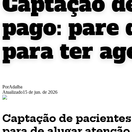
Captação d
pago: pare
para ter a
Por
Adalba
Atualizado
15 de jun. de 2026
Captação de pacientes
para de alugar atenção