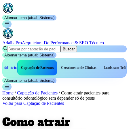
Alternar tema (atual:
Sistema
)
AdalbaPro
Arquitetura De Performance & SEO Técnico
Buscar
Alternar tema (atual:
Sistema
)
Início
Captação de Pacientes
Crescimento de Clínicas
Leads sem Tráfe
Alternar tema (atual:
Sistema
)
Home
/
Captação de Pacientes
/
Como atrair pacientes para
consultório odontológico sem depender só de posts
Voltar para
Captação de Pacientes
Como atrair